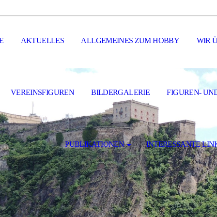
E
AKTUELLES
ALLGEMEINES ZUM HOBBY
WIR 
VEREINSFIGUREN
BILDERGALERIE
FIGUREN- UN
PUBLIKATIONEN
INTERESSANTE LIN