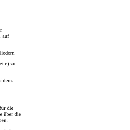
r
. auf
liedern
ite) zu
oblenz
für die
e über die
ben.