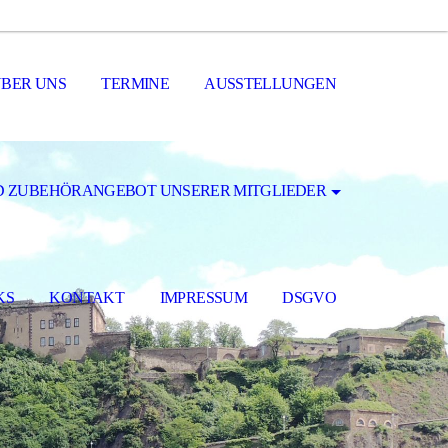
ÜBER UNS
TERMINE
AUSSTELLUNGEN
D ZUBEHÖRANGEBOT UNSERER MITGLIEDER
KS
KONTAKT
IMPRESSUM
DSGVO